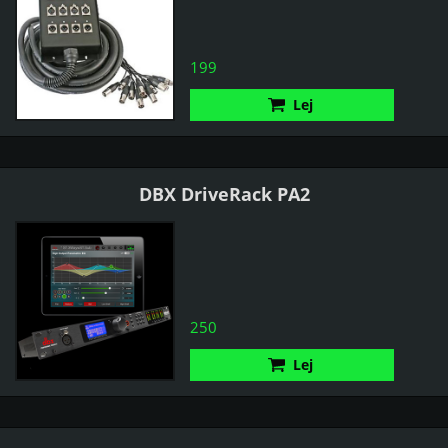
199
Lej
DBX DriveRack PA2
250
Lej