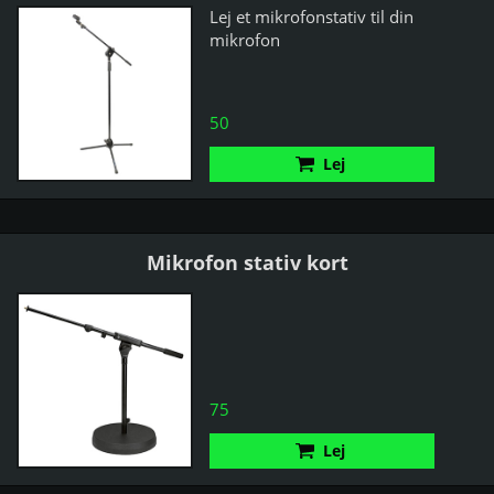
Lej et mikrofonstativ til din
mikrofon
50
Lej
Mikrofon stativ kort
75
Lej