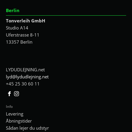
Berlin
Tonverleih GmbH
Studio A14
Uferstrasse 8-11
13357 Berlin
LYDUDLEJNING.net
lyd@lydudlejning.net
+45 25 30 60 11
Facebook
Instagram
Info
Levering
Åbningstider
Sådan lejer du udstyr