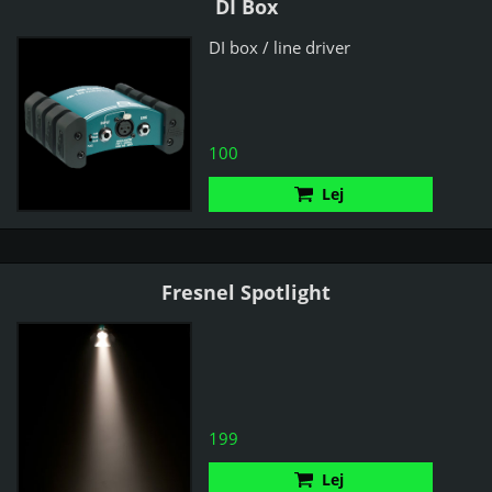
DI Box
DI box / line driver
100
Lej
Fresnel Spotlight
199
Lej