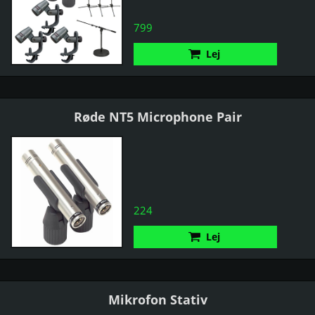
799
Lej
Røde NT5 Microphone Pair
224
Lej
Mikrofon Stativ