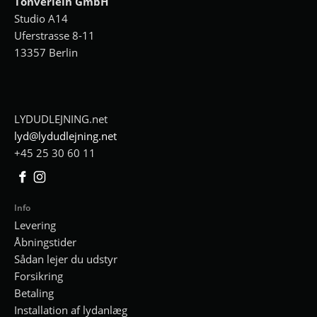
Tonverleih GmbH
Studio A14
Uferstrasse 8-11
13357 Berlin
LYDUDLEJNING.net
lyd@lydudlejning.net
+45 25 30 60 11
Facebook
Instagram
Info
Levering
Åbningstider
Sådan lejer du udstyr
Forsikring
Betaling
Installation af lydanlæg