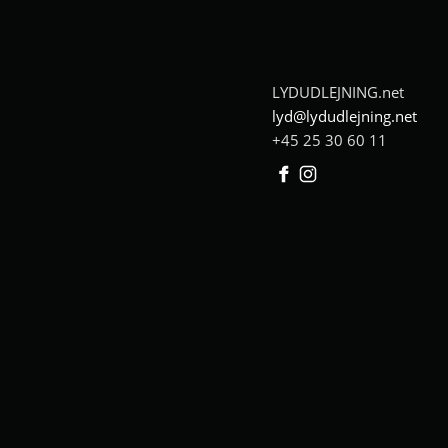
LYDUDLEJNING.net
lyd@lydudlejning.net
+45 25 30 60 11
Facebook
Instagram