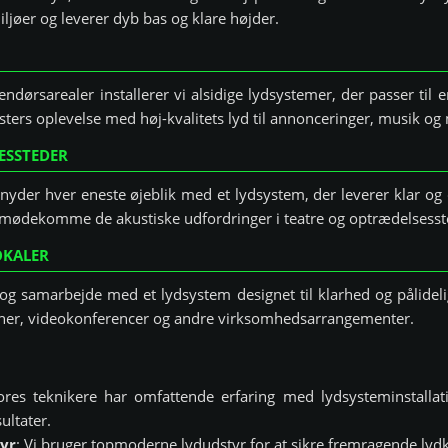
ljøer og leverer dyb bas og klare højder.
ndørsarealer installerer vi alsidige lydsystemer, der passer ti
sters oplevelse med høj-kvalitets lyd til annonceringer, musik og
ESSTEDER
 nyder hver eneste øjeblik med et lydsystem, der leverer klar og 
at imødekomme de akustiske udfordringer i teatre og optrædelsesst
OKALER
 samarbejde med et lydsystem designet til klarhed og pålidelig
oner, videokonferencer og andre virksomhedsarrangementer.
ores teknikere har omfattende erfaring med lydsysteminstallati
ultater.
tyr
: Vi bruger topmoderne lydudstyr for at sikre fremragende lydk