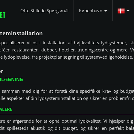
Ofte Stillede Spørgsmål
København
steminstallation
cialiserer vi os i installation af høj-kvalitets lydsystemer, s
aféer, restauranter, klubber, hoteller, træningscentre og mere. 
te lydoplevelse, fra projektplanlægning til systemvedligeholdelse.
er
ANLÆGNING
 sammen med dig for at forstå dine specifikke krav og budget. 
le aspekter af din lydsysteminstallation og sikrer en problemfri o
ALERE
alere er afgørende for at opnå optimal lydkvalitet. Vi hjælper d
 dit spillesteds akustik og dit budget, og sikrer en perfekt b