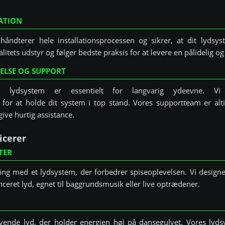
ATION
 håndterer hele installationsprocessen og sikrer, at dit lydsy
valitets udstyr og følger bedste praksis for at levere en pålidelig 
ELSE OG SUPPORT
it lydsystem er essentielt for langvarig ydeevne. Vi 
 for at holde dit system i top stand. Vores supportteam er alti
ive hurtig assistance.
icerer
TER
ng med et lydsystem, der forbedrer spiseoplevelsen. Vi designer
nceret lyd, egnet til baggrundsmusik eller live optrædener.
vende lyd, der holder energien høj på dansegulvet. Vores lydsy