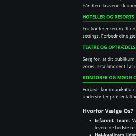
håndtere kravene i klubmi
HOTELLER OG RESORTS
Fra konferencerum til ude
settings. Forbedr dine gæ
TEATRE OG OPTRÆDELS
Sørg for, at dit publikum
vores installationer til 
KONTORER OG MØDEL
Forbedr kommunikation og
understøtter præsentati
Hvorfor Vælge Os?
Erfarent Team
: V
levere de bedste res
Høj-kvalitets Uds