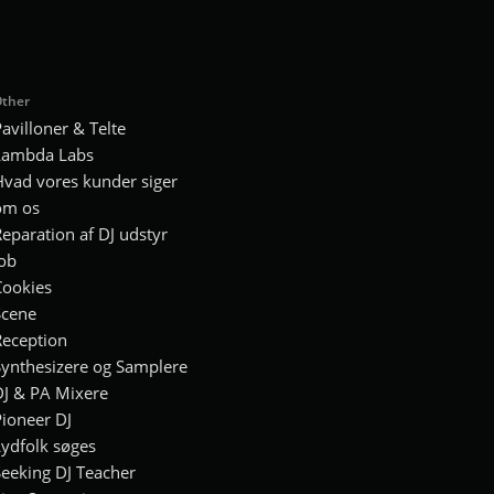
ther
avilloner & Telte
Lambda Labs
vad vores kunder siger
om os
eparation af DJ udstyr
ob
Cookies
Scene
Reception
ynthesizere og Samplere
DJ & PA Mixere
ioneer DJ
ydfolk søges
eeking DJ Teacher