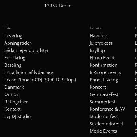
13357 Berlin
Info
Events
O
Levering
Havefest
P
Åbningstider
Julefrokost
Sådan lejer du udstyr
Bryllup
H
Forsikring
Firma Event
Betaling
Konfirmation
R
Installation af lydanlæg
In-Store Events
J
Lease Pioneer CDJ-3000 DJ Setup i
Band, Live og
Danmark
Koncert
Om os
Gymnasiefest
Betingelser
Sommerfest
S
Kontakt
Konference & AV
Lej DJ Studie
Studenterfest
P
Studenterkørsel
L
Mode Events
S